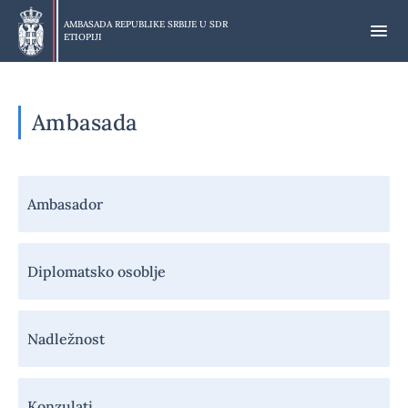
Preskoči
na
AMBASADA REPUBLIKE SRBIJE U
SDR
ETIOPIJI
glavni
deo
Ambasada
Навигација
Ambasador
-
Амбасада
Diplomatsko osoblje
Nadležnost
Konzulati