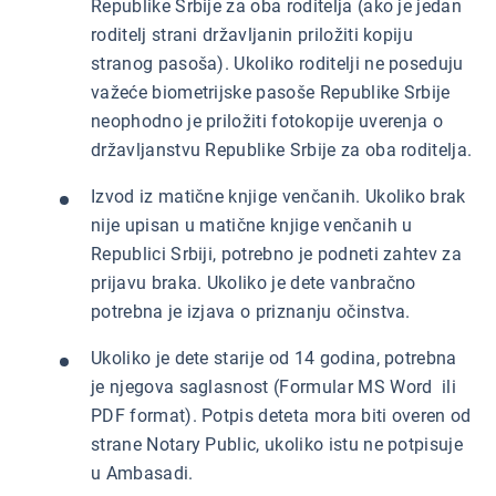
Republike Srbije za oba roditelja (ako je jedan
roditelj strani državljanin priložiti kopiju
stranog pasoša). Ukoliko roditelji ne poseduju
važeće biometrijske pasoše Republike Srbije
neophodno je priložiti fotokopije uverenja o
državljanstvu Republike Srbije za oba roditelja.
Izvod iz matične knjige venčanih. Ukoliko brak
nije upisan u matične knjige venčanih u
Republici Srbiji, potrebno je podneti zahtev za
prijavu braka. Ukoliko je dete vanbračno
potrebna je izjava o priznanju očinstva.
Ukoliko je dete starije od 14 godina, potrebna
je njegova saglasnost (Formular MS Word ili
PDF format). Potpis deteta mora biti overen od
strane Notary Public, ukoliko istu ne potpisuje
u Ambasadi.