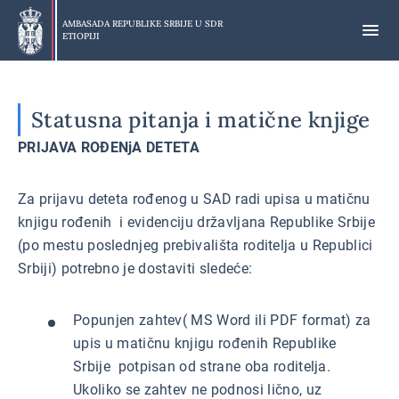
Preskoči
na
AMBASADA REPUBLIKE SRBIJE U
SDR
ETIOPIJI
glavni
deo
Statusna pitanja i matične knjige
PRIJAVA ROĐENjA DETETA
Za prijavu deteta rođenog u SAD radi upisa u matičnu
knjigu rođenih i evidenciju državljana Republike Srbije
(po mestu poslednjeg prebivališta roditelja u Republici
Srbiji) potrebno je dostaviti sledeće:
Popunjen zahtev( MS Word ili PDF format) za
upis u matičnu knjigu rođenih Republike
Srbije potpisan od strane oba roditelja.
Ukoliko se zahtev ne podnosi lično, uz