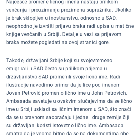
Najčešće promene ličnog imena nastaju prilikom
venčanja i preuzimanja prezimena supružnika. Ukoliko
je brak sklopljen u inostranstvu, odnosno u SAD,
neophodno je izvršiti prijavu braka radi upisa u matične
knjige venčanih u Srbiji. Detalje u vezi sa prijavom
braka možete pogledati na ovoj stranici gore.
Takođe, državljani Srbije koji su svojevremeno
emigrirali u SAD često su prilikom prijema u
državljanstvo SAD promenili svoje lično ime. Radi
ilustracije navodimo primer da je lice pod imenom
Jovan Petrović promenio lično ime u John Petrovich.
Ambasada savetuje u ovakvim slučajevima da se lično
ime u Srbiji uskladi sa ličnim imenom u SAD, što znači
da se u pravnom saobraćaju i jedne i druge zemlje čiji
su državljani koristi istovetno lično ime. Ambasada
smatra da je veoma bitno da se na dokumentima obe