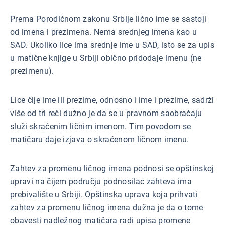
Prema Porodičnom zakonu Srbije lično ime se sastoji
od imena i prezimena. Nema srednjeg imena kao u
SAD. Ukoliko lice ima srednje ime u SAD, isto se za upis
u matične knjige u Srbiji obično pridodaje imenu (ne
prezimenu).
Lice čije ime ili prezime, odnosno i ime i prezime, sadrži
više od tri reči dužno je da se u pravnom saobraćaju
služi skraćenim ličnim imenom. Tim povodom se
matičaru daje izjava o skraćenom ličnom imenu.
Zahtev za promenu ličnog imena podnosi se opštinskoj
upravi na čijem području podnosilac zahteva ima
prebivalište u Srbiji. Opštinska uprava koja prihvati
zahtev za promenu ličnog imena dužna je da o tome
obavesti nadležnog matičara radi upisa promene