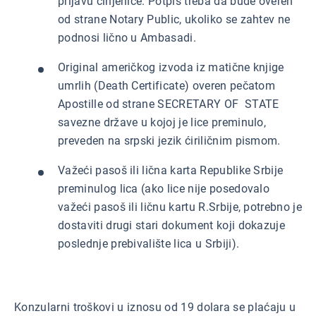
prijavu činjenice. Potpis treba da bude overen
od strane Notary Public, ukoliko se zahtev ne
podnosi lično u Ambasadi.
Original američkog izvoda iz matične knjige
umrlih (Death Certificate) overen pečatom
Apostille od strane SECRETARY OF STATE
savezne države u kojoj je lice preminulo,
preveden na srpski jezik ćiriličnim pismom.
Važeći pasoš ili lična karta Republike Srbije
preminulog lica (ako lice nije posedovalo
važeći pasoš ili ličnu kartu R.Srbije, potrebno je
dostaviti drugi stari dokument koji dokazuje
poslednje prebivalište lica u Srbiji).
Konzularni troškovi u iznosu od 19 dolara se plaćaju u