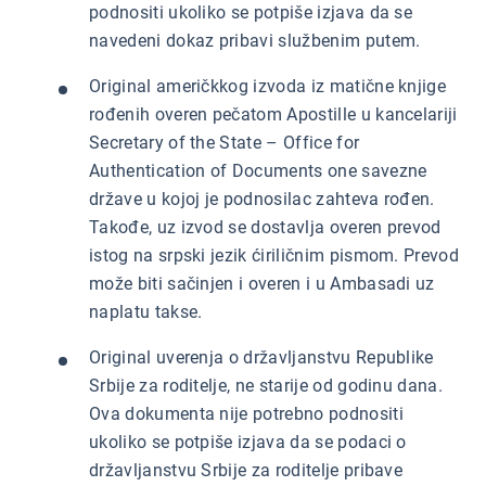
podnositi ukoliko se potpiše izjava da se
navedeni dokaz pribavi službenim putem.
Original američkkog izvoda iz matične knjige
rođenih overen pečatom Apostille u kancelariji
Secretary of the State – Office for
Authentication of Documents one savezne
države u kojoj je podnosilac zahteva rođen.
Takođe, uz izvod se dostavlja overen prevod
istog na srpski jezik ćiriličnim pismom. Prevod
može biti sačinjen i overen i u Ambasadi uz
naplatu takse.
Original uverenja o državljanstvu Republike
Srbije za roditelje, ne starije od godinu dana.
Ova dokumenta nije potrebno podnositi
ukoliko se potpiše izjava da se podaci o
državljanstvu Srbije za roditelje pribave