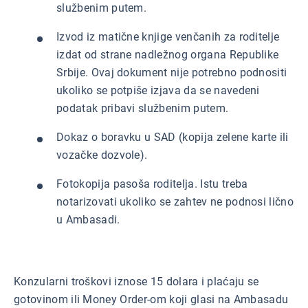
službenim putem.
Izvod iz matične knjige venčanih za roditelje
izdat od strane nadležnog organa Republike
Srbije. Ovaj dokument nije potrebno podnositi
ukoliko se potpiše izjava da se navedeni
podatak pribavi službenim putem.
Dokaz o boravku u SAD (kopija zelene karte ili
vozačke dozvole).
Fotokopija pasoša roditelja. Istu treba
notarizovati ukoliko se zahtev ne podnosi lično
u Ambasadi.
Konzularni troškovi iznose 15 dolara i plaćaju se
gotovinom ili Money Order-om koji glasi na Ambasadu