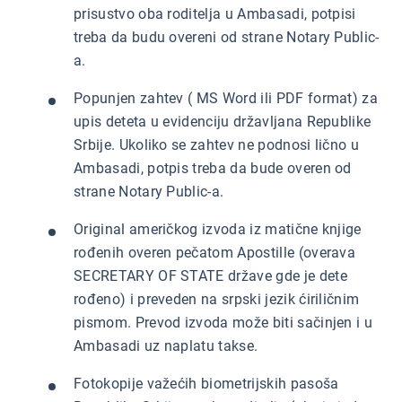
prisustvo oba roditelja u Ambasadi, potpisi
treba da budu overeni od strane Notary Public-
a.
Popunjen zahtev ( MS Word ili PDF format) za
upis deteta u evidenciju državljana Republike
Srbije. Ukoliko se zahtev ne podnosi lično u
Ambasadi, potpis treba da bude overen od
strane Notary Public-a.
Original američkog izvoda iz matične knjige
rođenih overen pečatom Apostille (overava
SECRETARY OF STATE države gde je dete
rođeno) i preveden na srpski jezik ćiriličnim
pismom. Prevod izvoda može biti sačinjen i u
Ambasadi uz naplatu takse.
Fotokopije važećih biometrijskih pasoša