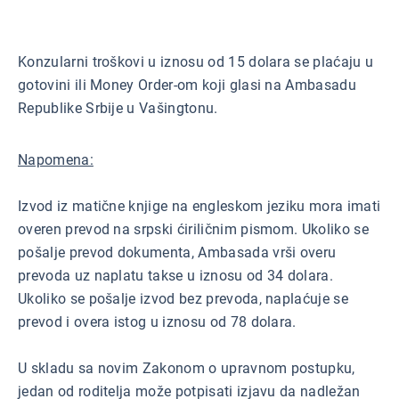
Konzularni troškovi u iznosu od 15 dolara se plaćaju u
gotovini ili Money Order-om koji glasi na Ambasadu
Republike Srbije u Vašingtonu.
Napomena:
Izvod iz matične knjige na engleskom jeziku mora imati
overen prevod na srpski ćiriličnim pismom. Ukoliko se
pošalje prevod dokumenta, Ambasada vrši overu
prevoda uz naplatu takse u iznosu od 34 dolara.
Ukoliko se pošalje izvod bez prevoda, naplaćuje se
prevod i overa istog u iznosu od 78 dolara.
U skladu sa novim Zakonom o upravnom postupku,
jedan od roditelja može potpisati izjavu da nadležan