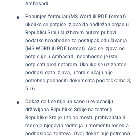
Ambasadi.
Popunjen formular (MS Word ili PDF format)
ukoliko se potpiše izjava da nadležan organ u
Republici Srbiji službenim putem pribavi
podatke neophodne za postupak odlučivanja
(MS WORD ili PDF format). Ako se izjava ne
potpisuje u Ambasadi, neophodno je istu
potpisati pred notarom. Ukoliko se uz zahtev
podnosi data izjava, u tom slučaju nije
potrebno podnositi dokumenta pod tačkama 3,
5 i 6.
Dokaz da lice nije upisano u evidenciju
državljana Republike Srbije na teritoriji
Republike Srbije, i to po mestu prebivališta ili
rođenja njegovih roditelja u momentu rođenja
podnosioca zahteva. Ovaj dokaz nije potrebno