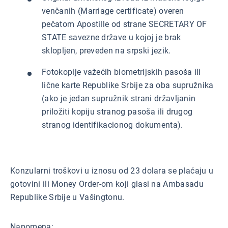
venčanih (Marriage certificate) overen
pečatom Apostille od strane SECRETARY OF
STATE savezne države u kojoj je brak
sklopljen, preveden na srpski jezik.
Fotokopije važećih biometrijskih pasoša ili
lične karte Republike Srbije za oba supružnika
(ako je jedan supružnik strani državljanin
priložiti kopiju stranog pasoša ili drugog
stranog identifikacionog dokumenta).
Konzularni troškovi u iznosu od 23 dolara se plaćaju u
gotovini ili Money Order-om koji glasi na Ambasadu
Republike Srbije u Vašingtonu.
Napomena: