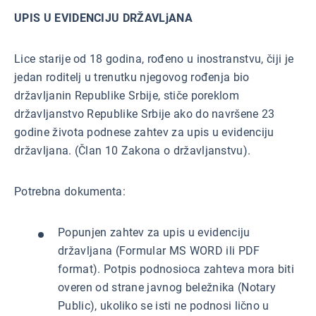
UPIS U EVIDENCIJU DRŽAVLjANA
Lice starije od 18 godina, rođeno u inostranstvu, čiji je
jedan roditelj u trenutku njegovog rođenja bio
državljanin Republike Srbije, stiče poreklom
državljanstvo Republike Srbije ako do navršene 23
godine života podnese zahtev za upis u evidenciju
državljana. (Član 10 Zakona o državljanstvu).
Potrebna dokumenta:
Popunjen zahtev za upis u evidenciju
državljana (Formular MS WORD ili PDF
format). Potpis podnosioca zahteva mora biti
overen od strane javnog beležnika (Notary
Public), ukoliko se isti ne podnosi lično u