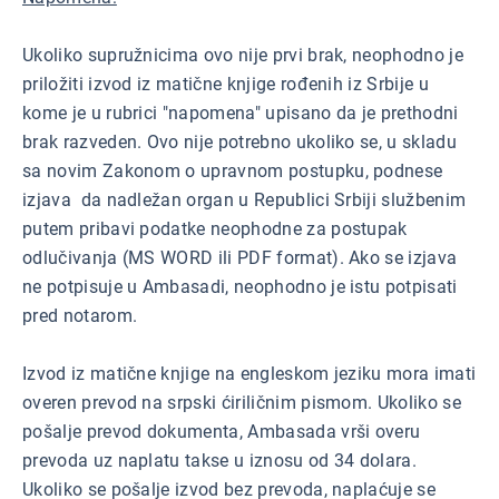
Ukoliko supružnicima ovo nije prvi brak, neophodno je
priložiti izvod iz matične knjige rođenih iz Srbije u
kome je u rubrici "napomena" upisano da je prethodni
brak razveden. Ovo nije potrebno ukoliko se, u skladu
sa novim Zakonom o upravnom postupku, podnese
izjava da nadležan organ u Republici Srbiji službenim
putem pribavi podatke neophodne za postupak
odlučivanja (MS WORD ili PDF format). Ako se izjava
ne potpisuje u Ambasadi, neophodno je istu potpisati
pred notarom.
Izvod iz matične knjige na engleskom jeziku mora imati
overen prevod na srpski ćiriličnim pismom. Ukoliko se
pošalje prevod dokumenta, Ambasada vrši overu
prevoda uz naplatu takse u iznosu od 34 dolara.
Ukoliko se pošalje izvod bez prevoda, naplaćuje se