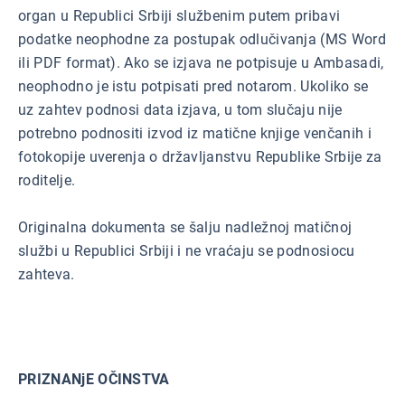
organ u Republici Srbiji službenim putem pribavi
podatke neophodne za postupak odlučivanja (MS Word
ili PDF format). Ako se izjava ne potpisuje u Ambasadi,
neophodno je istu potpisati pred notarom. Ukoliko se
uz zahtev podnosi data izjava, u tom slučaju nije
potrebno podnositi izvod iz matične knjige venčanih i
fotokopije uverenja o državljanstvu Republike Srbije za
roditelje.
Originalna dokumenta se šalju nadležnoj matičnoj
službi u Republici Srbiji i ne vraćaju se podnosiocu
zahteva.
PRIZNANjE OČINSTVA