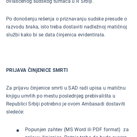
ovlašćenog sudskog tumača u R Srbiji.
Po donošenju rešenja o priznavanju sudske presude o
razvodu braka, isto treba dostaviti nadležnoj matičnoj
službi kako bi se data činjenica evidentirala.
PRIJAVA ČINjENICE SMRTI
Za prijavu činjenice smrti u SAD radi upisa u matičnu
knjigu umrlih po mestu poslednjeg prebivališta u
Republici Srbiji potrebno je ovom Ambasadi dostaviti
sledeće:
Popunjen zahtev (MS Word ili PDF format) za