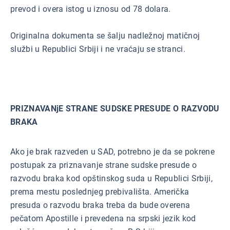
prevod i overa istog u iznosu od 78 dolara.
Originalna dokumenta se šalju nadležnoj matičnoj
službi u Republici Srbiji i ne vraćaju se stranci.
PRIZNAVANjE STRANE SUDSKE PRESUDE O RAZVODU
BRAKA
Ako je brak razveden u SAD, potrebno je da se pokrene
postupak za priznavanje strane sudske presude o
razvodu braka kod opštinskog suda u Republici Srbiji,
prema mestu poslednjeg prebivališta. Američka
presuda o razvodu braka treba da bude overena
pečatom Apostille i prevedena na srpski jezik kod