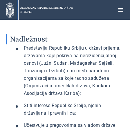
Preskoči
na
AMBASADA REPUBLIKE SRBIJE U
SDR
ETIOPIJI
glavni
deo
Nadležnost
Predstavlja Republiku Srbiju u državi prijema,
državama koje pokriva na nerezidencijalnoj
osnovi (Južni Sudan, Madagaskar, Sejšeli,
Tanzanija i Džibuti) i pri međunarodnim
organizacijama za koje radno zadužena
(Organizacija američkih država, Karikom i
Asocijacija država Kariba);
Štiti interese Republike Srbije, njenih
državljana i pravnih lica;
Učestvuje u pregovorima sa vladom države