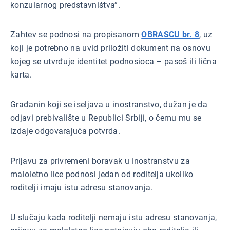
konzularnog predstavništva”.
Zahtev se podnosi na propisanom
OBRASCU br. 8
, uz
koji je potrebno na uvid priložiti dokument na osnovu
kojeg se utvrđuje identitet podnosioca – pasoš ili lična
karta.
Građanin koji se iseljava u inostranstvo, dužan je da
odjavi prebivalište u Republici Srbiji, o čemu mu se
izdaje odgovarajuća potvrda.
Prijavu za privremeni boravak u inostranstvu za
maloletno lice podnosi jedan od roditelja ukoliko
roditelji imaju istu adresu stanovanja.
U slučaju kada roditelji nemaju istu adresu stanovanja,