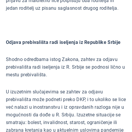
prijavu za maloletno lice potpisuju oba roditelja ili
jedan roditelj uz pisanu saglasnost drugog roditelja.
Odjava prebivališta radi iseljenja iz Republike Srbije
Shodno odredbama istog Zakona, zahtev za odjavu
prebivališta radi iseljenja iz R. Srbije se podnosi lično u
mestu prebivališta.
U izuzetnim slučajevima se zahtev za odjavu
prebivališta može podneti preko DKP, i to ukoliko se lice
već nalazi u inostranstvu i iz opravdanih razloga nije u
mogućnosti da dođe u R. Srbiju. Izuzetne situacije se
smatraju: bolest, invalidnost, starost, ograničenje ili
zabrana kretanja kao u aktuelnim uslovima pandemije