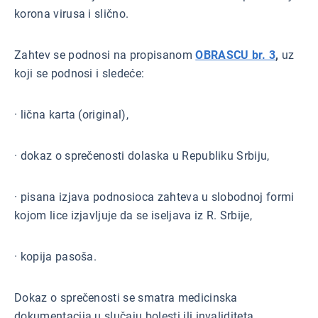
korona virusa i slično.
Zahtev se podnosi na propisanom
OBRASCU br. 3
,
uz
koji se podnosi i sledeće:
· lična karta (original),
· dokaz o sprečenosti dolaska u Republiku Srbiju,
· pisana izjava podnosioca zahteva u slobodnoj formi
kojom lice izjavljuje da se iseljava iz R. Srbije,
· kopija pasoša.
Dokaz o sprečenosti se smatra medicinska
dokumentacija u slučaju bolesti ili invaliditeta