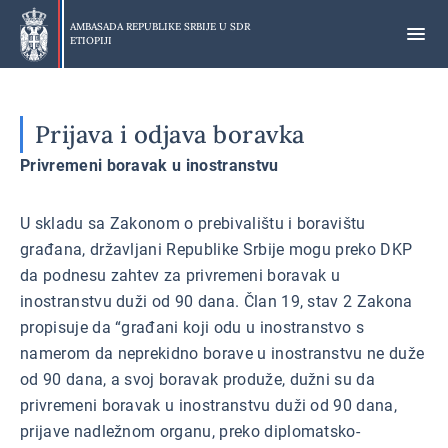
Preskoči
na
AMBASADA REPUBLIKE SRBIJE U
SDR
ETIOPIJI
glavni
deo
Prijava i odjava boravka
Privremeni boravak u inostranstvu
U skladu sa Zakonom o prebivalištu i boravištu
građana, državljani Republike Srbije mogu preko DKP
da podnesu zahtev za privremeni boravak u
inostranstvu duži od 90 dana. Član 19, stav 2 Zakona
propisuje da “građani koji odu u inostranstvo s
namerom da neprekidno borave u inostranstvu ne duže
od 90 dana, a svoj boravak produže, dužni su da
privremeni boravak u inostranstvu duži od 90 dana,
prijave nadležnom organu, preko diplomatsko-